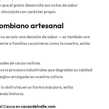
n que el grano desarrolla sus notas de sabor
n chocolate con carácter propio.
olombiano artesanal
no es solo una decisión de sabor — es también una
mente a familias cacaoteras como la nuestra, estás:
dades de cacao nativas
s ni procesos industriales que degradan su calidad
siglos arraigada en nuestra cultura
lo disfrutas en su forma más pura, estás
endo historia.
el Cauca en
cacaodelvalle.com