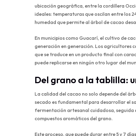
ubicación geográfica, entre la cordillera Occi
ideales: temperaturas que oscilan entre los 24
humedad que permite al árbol de cacao desar
En municipios como Guacarí, el cultivo de cac
generación en generación. Los agricultores c
que se traduce en un producto final con cara
puede replicarse en ningún otro lugar del mu
Del grano a la tablilla:
La calidad del cacao no solo depende del árb
secado es fundamental para desarrollar el sa
fermentación artesanal cuidadosa, seguida d
compuestos aromáticos del grano.
Este proceso, que puede durar entre 5 y 7 días