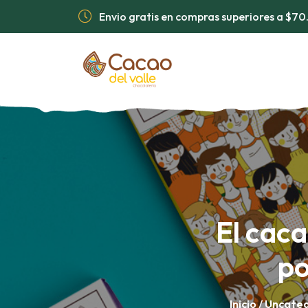
Envio gratis en compras superiores a $7
El caca
po
Inicio
/
Uncateg