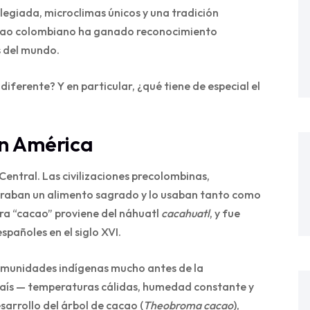
legiada, microclimas únicos y una tradición
cacao colombiano ha ganado reconocimiento
s del mundo.
iferente? Y en particular, ¿qué tiene de especial el
en América
 Central. Las civilizaciones precolombinas,
deraban un alimento sagrado y lo usaban tanto como
ra “cacao” proviene del náhuatl
cacahuatl
, y fue
spañoles en el siglo XVI.
comunidades indígenas mucho antes de la
 país — temperaturas cálidas, humedad constante y
sarrollo del árbol de cacao (
Theobroma cacao
),