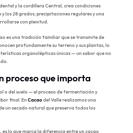
dental y la cordillera Central, crea condiciones
 y los 28 grados, precipitaciones regulares y una
rollarse con plenitud.
ao es una tradición familiar que se transmite de
onocen profundamente su terreno y sus plantas, lo
cterísticas organolépticas únicas — un sabor que no
ndo.
 un proceso que importa
ol o del suelo — el proceso de fermentación y
bor final. En
Cacao
del Valle realizamos una
e un secado natural que preserva todos los
, es lo que marca la diferencia entre un cacao